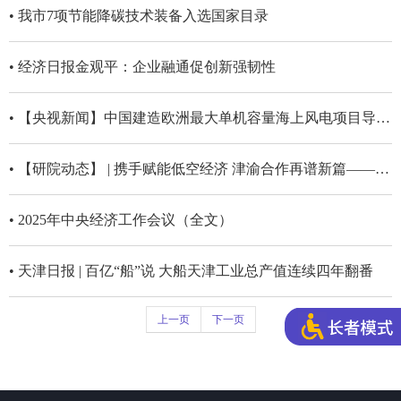
• 我市7项节能降碳技术装备入选国家目录
• 经济日报金观平：企业融通促创新强韧性
• 【央视新闻】中国建造欧洲最大单机容量海上风电项目导管架首船交付
• 【研院动态】 | 携手赋能低空经济 津渝合作再谱新篇——天津鑫隆集团、吉林大学重庆研究院、名将铭科技三方签约活动圆满举行
• 2025年中央经济工作会议（全文）
• 天津日报 | 百亿“船”说 大船天津工业总产值连续四年翻番
上一页
下一页