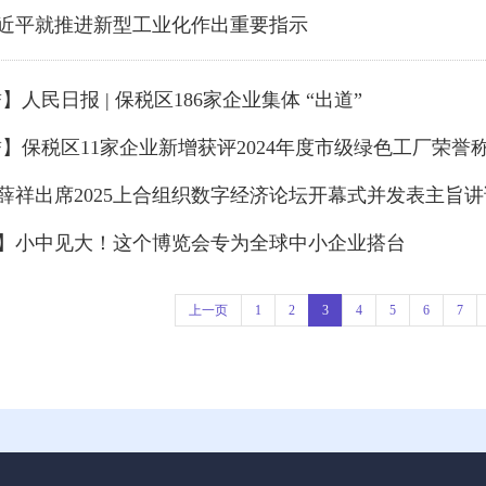
习近平就推进新型工业化作出重要指示
】人民日报 | 保税区186家企业集体 “出道”
荣誉】保税区11家企业新增获评2024年度市级绿色工厂荣誉
丁薛祥出席2025上合组织数字经济论坛开幕式并发表主旨
看】小中见大！这个博览会专为全球中小企业搭台
上一页
1
2
3
4
5
6
7