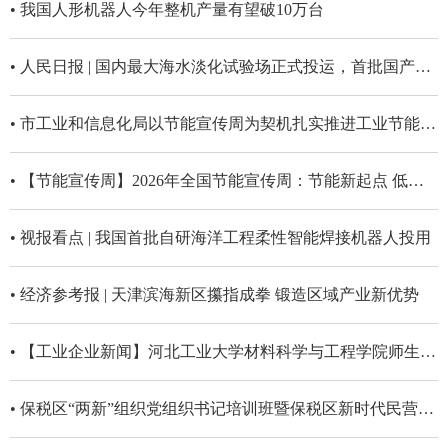
• 我国人形机器人今年整机产量有望破10万台
• 人民日报 | 国内最大海水淡化试验场正式投运，首批国产能量回收装置在津完成验证
• 市工业和信息化局以节能宣传周为契机扎实推进工业节能降碳工作
• 【节能宣传周】2026年全国节能宣传周：节能新起点 低碳向未来
• 视报看点 | 我国首批自研海洋工程柔性智能焊接机器人投用
• 经济参考报 | 天津滨海新区攥指成拳 锻造区域产业新优势
• 【工业企业新闻】河北工业大学材料科学与工程学院师生一行参观新天钢冷轧薄板公司
• 保税区“两新”组织党组织书记培训班暨保税区新时代民营经济人士及专精特新企业管理人员培训班在天津大学开班