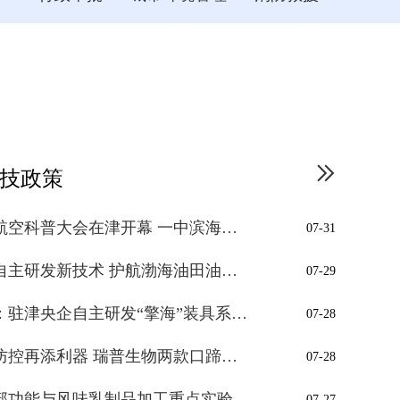
技政策
• 【科普动态】2026中国航空科普大会在津开幕 一中滨海获评全市唯一全国航空特色学校示...
07-31
• 【蓝色科技】海油工程自主研发新技术 护航渤海油田油气稳产 海底“大动脉”硬核换新
07-29
• 【蓝色科技】头版聚焦：驻津央企自主研发“擎海”装具系列成果应用
07-28
• 【生物智造】动物疫病防控再添利器 瑞普生物两款口蹄疫疫苗获批
07-28
• 【保税新闻】农业农村部功能与风味乳制品加工重点实验室在津投入运行 打造全国风味功...
07-27