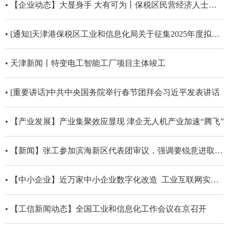
• 【企业动态】大显身手 大有可为丨保税区民营经济人士热议民营企业座谈会
• [通知]天津港保税区工业和信息化局关于征集2025年度拟开展自愿清洁生产审核企业信息的通知
• 天津新闻丨特变电工智能工厂项目主体竣工
• [重要讲话]中共中央国务院举行春节团拜会习近平发表讲话
• 【产业发展】产业集聚效应显现 津企无人机产业加速“腾飞”
• 【新闻】张工参加滨海新区代表团审议，强调要锐意进取善作善成，更好发挥主引擎主力军主平台作用
• 【中小企业】近万家中小企业数字化改造 工业互联网实现工业大类全覆盖
• 【工信新闻动态】全国工业和信息化工作会议在京召开