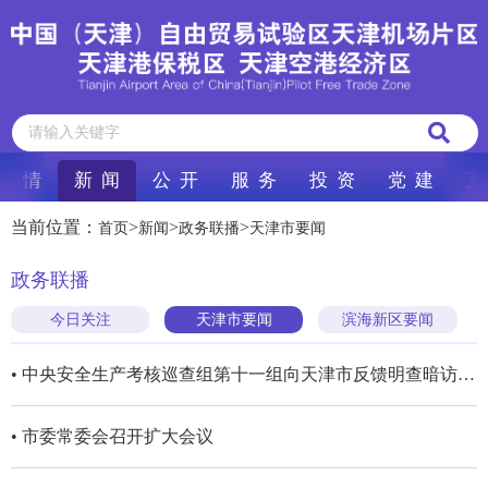
区 情
新 闻
公 开
服 务
投 资
党 建
互
当前位置：
>
>
>
首页
新闻
政务联播
天津市要闻
政务联播
今日关注
天津市要闻
滨海新区要闻
• 中央安全生产考核巡查组第十一组向天津市反馈明查暗访情况
• 市委常委会召开扩大会议