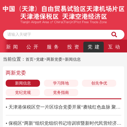
新 闻
公 开
服 务
投 资
党 建
互 动
当前位置：
>
>
>
首页
党建
两新党委
新闻信息
两新党委
新闻信息
学习阵地
创先争优
党纪党规
党务指南
• 天津港保税区空一片区综合党委开展“赓续红色血脉 聚力产融新篇”主题党日活动暨高管书记业务交流会
• 保税区“两新”组织党组织书记培训班暨新时代民营经济人士及专精特新企业管理人员培训班在天津大学圆满举办