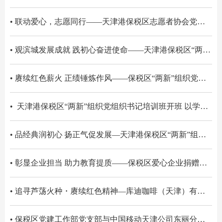
• 联动爱心，志愿同行——天津港保税区志愿者协会党支部联合联想智能制造部开展敬老公益慰问活动
• 观滨城发展成就 践初心奋进使命——天津港保税区“两新”组织党委组织参观滨海新区深化改革开放促进高质量发展成就展
• 赓续红色薪火 正绩锤炼作风——保税区“两新”组织党委开展主题党日活动献礼建党105周年
• 天津港保税区“两新”组织党组织书记培训班开班 以学促干 深化党建与企业经营融合
• 品经典润初心 扬正气促发展—天津港保税区“两新”组织党委海临港片区综合党委读书分享会圆满举行
• 彰显企业担当 助力教育提质——保税区爱心企业捐赠智慧设备暖校园
• 追寻芦荡火种・赓续红色精神—库迪咖啡（天津）有限公司党支部赴常熟沙家浜开展主题党日活动
• 保税区党建工作部党支部与中国移动天津公司东丽分公司党支部开展共建活动