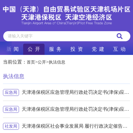
新 闻
公 开
服 务
投 资
党 建
互 动
当前位置：
>
>
首页
公开
执法信息
执法信息
天津港保税区应急管理局行政处罚决定书(津保)应急罚[2024]k-51号
应急局
天津港保税区应急管理局行政处罚决定书(津保)应急罚[2024]k-50号
应急局
天津港保税区社会事业发展局 履行行政决定催告书津保社发综执催告字〔2024〕第012号公告送达
社发局