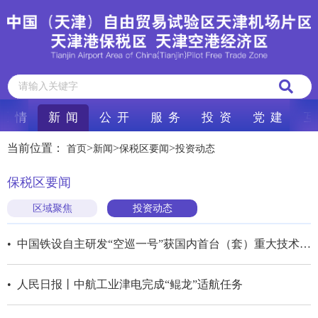
区 情
新 闻
公 开
服 务
投 资
党 建
互
当前位置：
>
>
>
首页
新闻
保税区要闻
投资动态
保税区要闻
区域聚焦
投资动态
• 中国铁设自主研发“空巡一号”获国内首台（套）重大技术装备认定
• 人民日报丨中航工业津电完成“鲲龙”适航任务