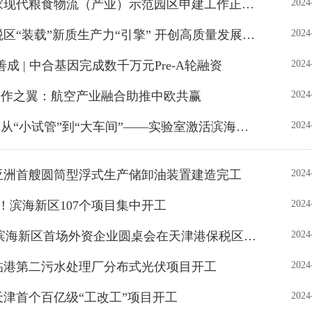
• 全市唯一！国家现代粮食物流（产业）示范园区申建工作正式启动
2024
• 全媒聚焦！保税区“装载”新质生产力“引擎” 开创高质量发展新局面
2024
善成 | 中合基因完成数千万元Pre-A轮融资
2024
| 合作之翼：航空产业融合助推中欧共赢
2024
• 新华每日电讯 | 从“小试管”到“大车间”——实验室激活滨海新区发展新动能
2024
】亚洲首艘圆筒型浮式生产储卸油装置建造完工
2024
元！滨海新区107个项目集中开工
2024
• 政企“面对面” 滨海新区首场外资企业圆桌会在天津港保税区成功举办
2024
区临港第二污水处理厂分布式光伏项目开工
2024
天津首个百亿级“工改工”项目开工
2024