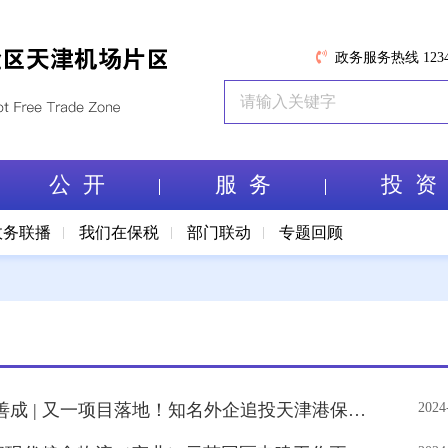
政务服务热线 1234
公 开
服 务
投 资
政务联播
我们在保税
部门联动
专题回顾
• 牢记嘱托 善作善成 | 又一项目落地！知名外企追投天津港保税区
2024