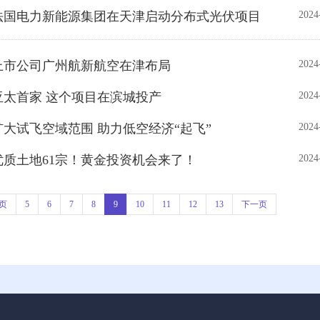
】法国电力新能源集团在天津启动分布式光伏项目
2024
上市公司广州航新航空在津布局
2024
亚太首家 这个项目在滨城投产
2024
扩大试飞空域范围 助力低空经济“起飞”
2024
优质土地61宗！黄金投资机会来了！
2024
页
5
6
7
8
9
10
11
12
13
下一页