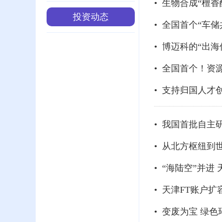
• 生物合成“檀
投资动态
• 全国首个“车
• 博迈科的“出
• 全国首个！
• 支持归国人才
• 从北方枢纽到
• “海陆空”并
• 天津FT账户
• 变废为宝 绿