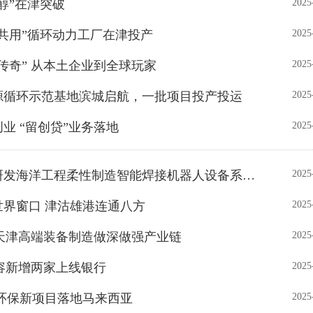
香醇”在津突破
2025
储共用”循环动力工厂在津投产
2025
海传奇” 从本土企业到全球玩家
2025
资源循环示范基地滨城启航，一批项目投产投运
2025
创业 “留创贷”业务落地
2025
• 我国首批自主研发海洋工程柔性制造智能焊接机器人设备系统集成完工
2025
世界窗口 津沽雄港连通八方
2025
进 天津高端装备制造做深做强产业链
2025
扩容新增两家上线银行
2025
色环保新项目落地马来西亚
2025