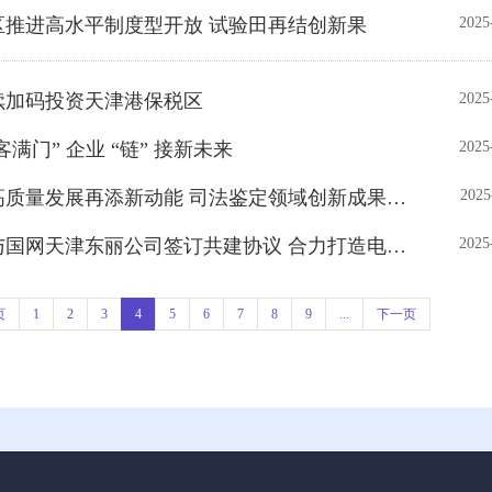
区推进高水平制度型开放 试验田再结创新果
2025
续加码投资天津港保税区
2025
客满门” 企业 “链” 接新未来
2025
• 天津港保税区高质量发展再添新动能 司法鉴定领域创新成果彰显新质生产力
2025
• 天津港保税区与国网天津东丽公司签订共建协议​ 合力打造电力营商环境“空港范式...
2025
页
1
2
3
4
5
6
7
8
9
...
下一页