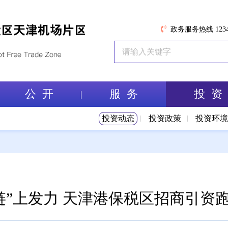
政务服务热线 1234
公 开
服 务
投 资
投资动态
投资政策
投资环
链”上发力 天津港保税区招商引资跑