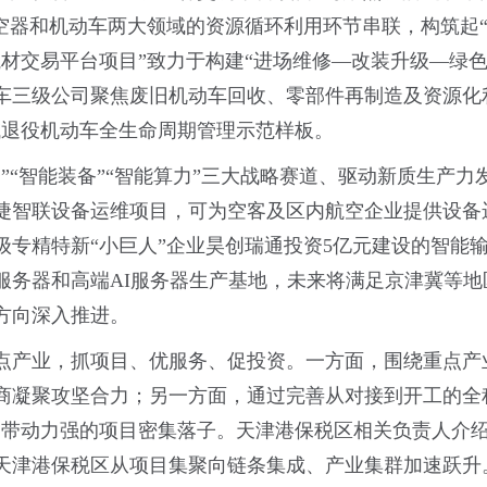
空器和机动车两大领域的资源循环利用环节串联，构筑起“
材交易平台项目”致力于构建“进场维修—改装升级—绿
车三级公司聚焦废旧机动车回收、零部件再制造及资源化
域退役机动车全生命周期管理示范样板。
”“智能装备”“智能算力”三大战略赛道、驱动新质生产
捷智联设备运维项目，可为空客及区内航空企业提供设备
级专精特新“小巨人”企业昊创瑞通投资5亿元建设的智能
服务器和高端AI服务器生产基地，未来将满足京津冀等
方向深入推进。
点产业，抓项目、优服务、促投资。一方面，围绕重点产
商凝聚攻坚合力；另一方面，通过完善从对接到开工的全
、带动力强的项目密集落子。天津港保税区相关负责人介绍
天津港保税区从项目集聚向链条集成、产业集群加速跃升