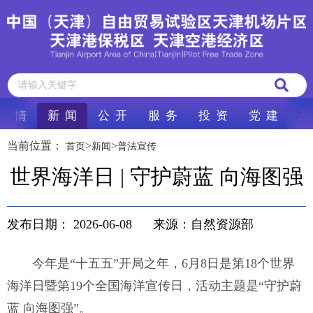
区 情
新 闻
公 开
服 务
投 资
党 建
互
当前位置：
>
>
首页
新闻
普法宣传
世界海洋日 | 守护蔚蓝 向海图强
发布日期：
2026-06-08
来源：自然资源部
今年是“十五五”开局之年，6月8日是第18个世界
海洋日暨第19个全国海洋宣传日，活动主题是“守护蔚
蓝 向海图强”。