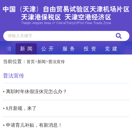
区 情
新 闻
公 开
服 务
投 资
党 建
互
当前位置：
>
>
首页
新闻
普法宣传
普法宣传
• 离职时年休假没休完怎么办？
• 8月新规，来了
• 申请育儿补贴，有新消息！