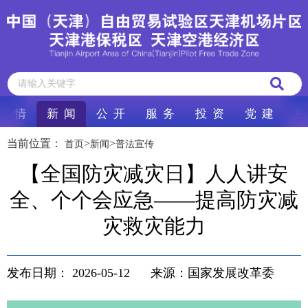
区 情
新 闻
公 开
服 务
投 资
党 建
互
当前位置：
>
>
首页
新闻
普法宣传
【全国防灾减灾日】人人讲安
全、个个会应急——提高防灾减
灾救灾能力
发布日期：
2026-05-12
来源：国家发展改革委