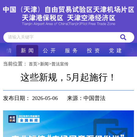
区 情
新 闻
公 开
服 务
投 资
党 建
互
当前位置：
>
>
首页
新闻
普法宣传
这些新规，5月起施行！
发布日期：
2026-05-06
来源：中国普法