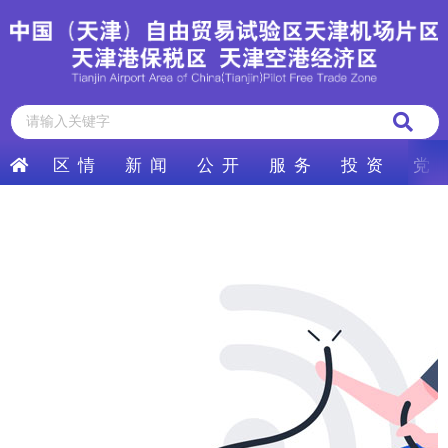
区 情
新 闻
公 开
服 务
投 资
党 