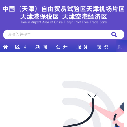
区 情
新 闻
公 开
服 务
投 资
党 