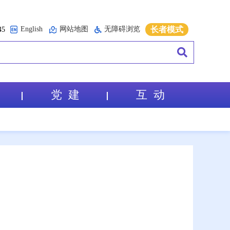
English
网站地图
无障碍浏览
长者模式
5
党 建
互 动