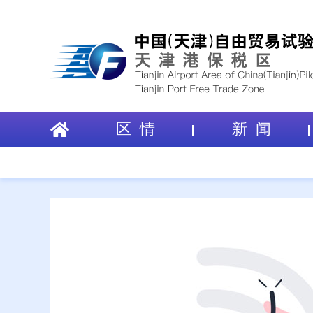
区 情
新 闻