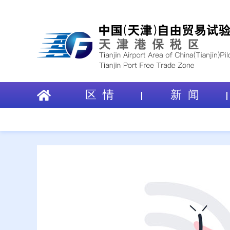
区 情
新 闻