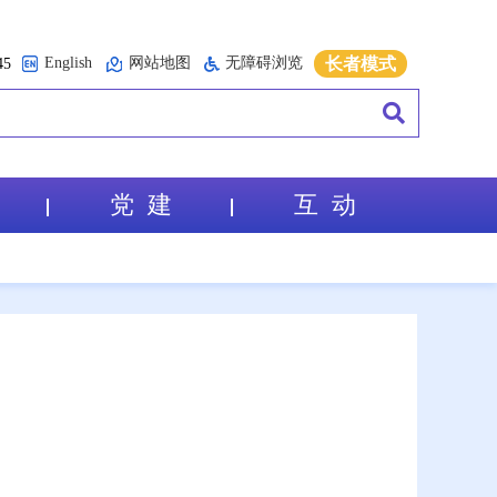
English
网站地图
无障碍浏览
长者模式
5
党 建
互 动