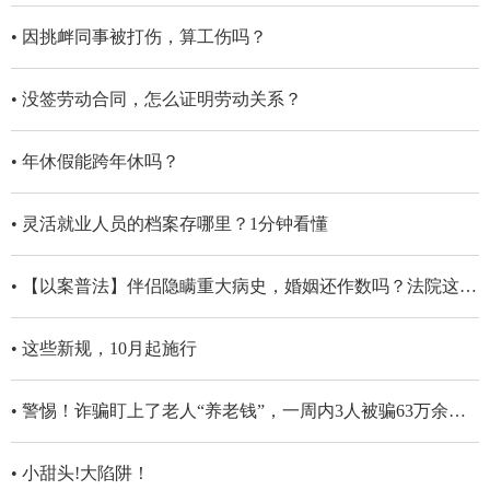
• 因挑衅同事被打伤，算工伤吗？
• 没签劳动合同，怎么证明劳动关系？
• 年休假能跨年休吗？
• 灵活就业人员的档案存哪里？1分钟看懂
• 【以案普法】伴侣隐瞒重大病史，婚姻还作数吗？法院这样判！
• 这些新规，10月起施行
• 警惕！诈骗盯上了老人“养老钱”，一周内3人被骗63万余元！
• 小甜头!大陷阱！