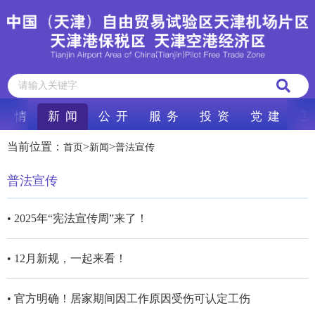
区 情
新 闻
公 开
服 务
投 资
党 建
互
当前位置：
>
>
首页
新闻
普法宣传
普法宣传
• 2025年“宪法宣传周”来了！
• 12月新规，一起来看！
• 官方明确！居家期间因工作原因受伤可认定工伤