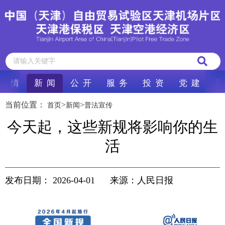
区 情
新 闻
公 开
服 务
投 资
党 建
互
当前位置：
>
>
首页
新闻
普法宣传
今天起，这些新规将影响你的生
活
发布日期：
2026-04-01
来源：人民日报