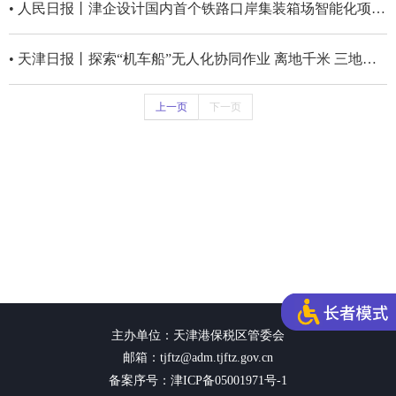
• 人民日报丨津企设计国内首个铁路口岸集装箱场智能化项目竣工
• 天津日报丨探索“机车船”无人化协同作业 离地千米 三地越“飞”越立体
上一页
下一页
主办单位：天津港保税区管委会
邮箱：tjftz@adm.tjftz.gov.cn
备案序号：津ICP备05001971号-1