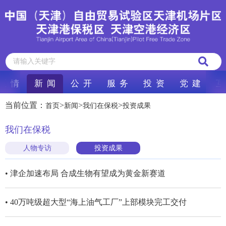
区 情
新 闻
公 开
服 务
投 资
党 建
互
当前位置：
>
>
>
首页
新闻
我们在保税
投资成果
我们在保税
人物专访
投资成果
• 津企加速布局 合成生物有望成为黄金新赛道
• 40万吨级超大型“海上油气工厂”上部模块完工交付