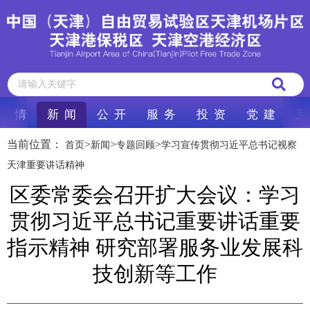
区 情
新 闻
公 开
服 务
投 资
党 建
互
当前位置：
>
>
>
首页
新闻
专题回顾
学习宣传贯彻习近平总书记视察
天津重要讲话精神
区委常委会召开扩大会议：学习
贯彻习近平总书记重要讲话重要
指示精神 研究部署服务业发展科
技创新等工作