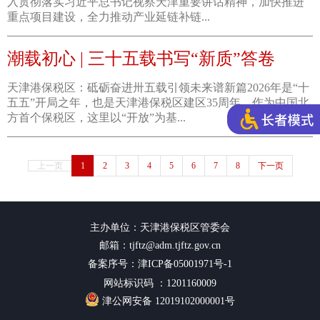
入贯彻落实习近平总书记视察天津重要讲话精神，加快推进
重点项目建设，全力推动产业延链补链...
潮载初心 | 三十五载书写“新质”答卷
天津港保税区：砥砺奋进卅五载引领未来谱新篇2026年是“十
五五”开局之年，也是天津港保税区建区35周年。作为中国北
方首个保税区，这里以“开放”为基...
上一页
1
2
3
4
5
6
7
8
下一页
主办单位：天津港保税区管委会
邮箱：tjftz@adm.tjftz.gov.cn
备案序号：津ICP备05001971号-1
网站标识码 ：1201160009
津公网安备 12019102000001号