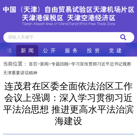
区 情
新 闻
公 开
服 务
投 资
党 建
互
当前位置：
>
>
>
首页
新闻
专题回顾
学习宣传贯彻习近平总书记视察
天津重要讲话精神
连茂君在区委全面依法治区工作
会议上强调：深入学习贯彻习近
平法治思想 推进更高水平法治滨
海建设