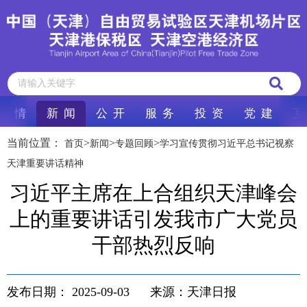
区 情
新 闻
公 开
服 务
投 资
党 建
互
当前位置：
>
>
>
首页
新闻
专题回顾
学习宣传贯彻习近平总书记视察
天津重要讲话精神
习近平主席在上合组织天津峰会
上的重要讲话引发我市广大党员
干部热烈反响
发布日期：
2025-09-03
来源：天津日报