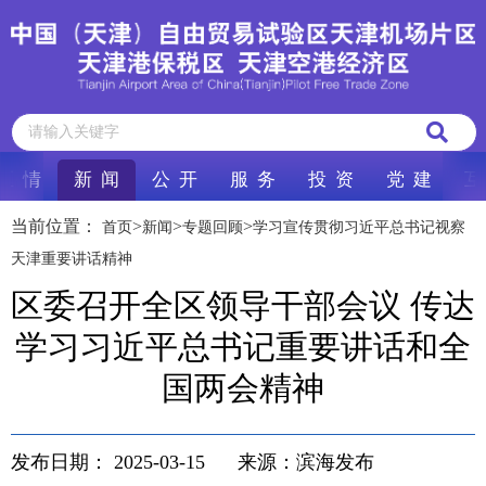
区 情
新 闻
公 开
服 务
投 资
党 建
互
当前位置：
>
>
>
首页
新闻
专题回顾
学习宣传贯彻习近平总书记视察
天津重要讲话精神
区委召开全区领导干部会议 传达
学习习近平总书记重要讲话和全
国两会精神
发布日期：
2025-03-15
来源：滨海发布