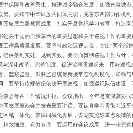
展中保障和改善民生，推进城乡融合发展，加强智慧城市
众管。要铸牢中华民族共同体意识，完善东西部协作机制
巩固拓展主题教育成果，扎实开展党纪学习教育，打造高
书记关于党的自我革命的重要思想和关于巡视工作的重要
视工作高质量发展。要坚持政治巡视定位，突出“两个维护
，确保落到实处、见到实效。要全面贯彻巡视工作方针，
巡视与深化改革、完善制度、促进治理贯通起来，用好巡视
督、监察监督、派驻监督统筹衔接常态化制度化，加强与
网。要坚持依规依纪依法开展巡视，加强巡视队伍建设，
导座谈会筹备工作情况汇报。会议指出，今年是京津冀协同发
协同发展座谈会并发表重要讲话。要认真学习贯彻习近平
进区域一体化、京津同城化发展，谋划实施好重点领域的
、精致细致、有力有序。要运用好会议成果，进一步完善