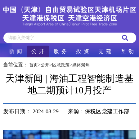
新 闻
公 开
服 务
投 资
党 建
互 动
当前位置：
>
>
>
首页
公开
区域政策
媒体聚焦
天津新闻 | 海油工程智能制造基
地二期预计10月投产
发布日期：
2024-08-29
来源：保税区党建工作部