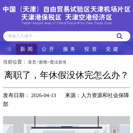
区 情
新 闻
公 开
服 务
投 资
党 建
互
当前位置：
>
>
首页
新闻
普法宣传
离职了，年休假没休完怎么办？
发布日期：
2026-04-13
来源：人力资源和社会保障
部