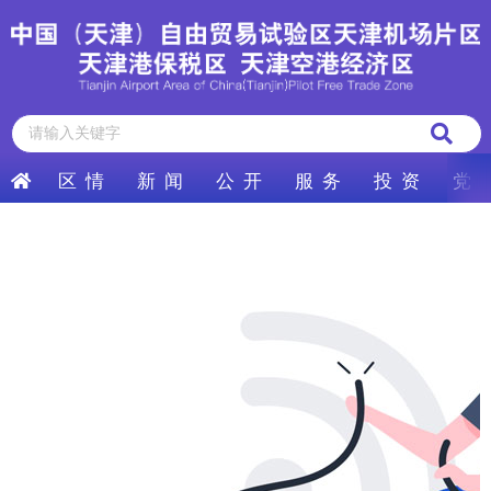
区 情
新 闻
公 开
服 务
投 资
党 