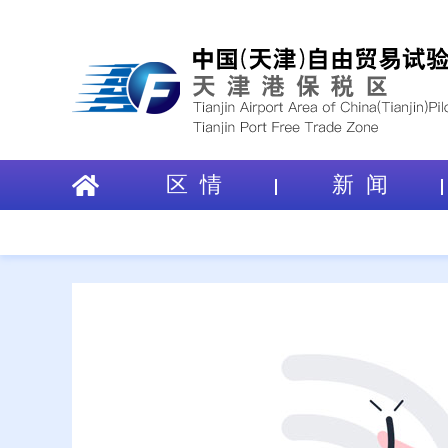
区 情
新 闻