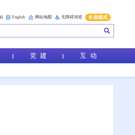
English
网站地图
无障碍浏览
长者模式
5
党 建
互 动