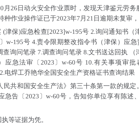
年10月26日动火安全作业票时，发现天津鉴元劳
**），特种作业操作证已于2023年7月21日逾期未复
保)应急检查[2023]w-195号 2.询问通知书（津
w-195号 4.责令限期整改指令书（津保）应急责改
.调查询问笔录 7.调查询问笔录 8.文书送达回执 （津
应急法审〔2023〕w-60号 10.有关事项
业票证 12.电焊工乔艳华全国安全生产资格证书查询结果
共和国安全生产法》第三十条第一款的规定。2023
急告〔2023〕w-60号，告知你单位享有陈述
回执等证据为凭。