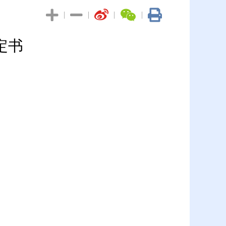
|
|
|
|
定书