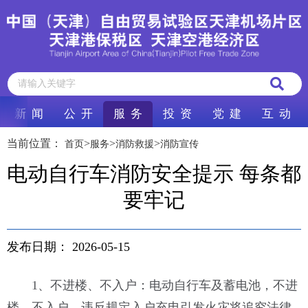
新 闻
公 开
服 务
投 资
党 建
互 动
当前位置：
>
>
>
首页
服务
消防救援
消防宣传
电动自行车消防安全提示 每条都
要牢记
发布日期：
2026-05-15
1、不进楼、不入户：电动自行车及蓄电池，不进
楼、不入户，违反规定入户充电引发火灾将追究法律