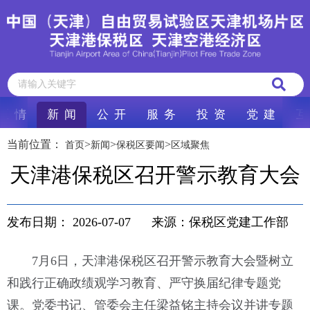
区 情
新 闻
公 开
服 务
投 资
党 建
互
当前位置：
>
>
>
首页
新闻
保税区要闻
区域聚焦
天津港保税区召开警示教育大会
发布日期：
2026-07-07
来源：保税区党建工作部
7月6日，天津港保税区召开警示教育大会暨树立
和践行正确政绩观学习教育、严守换届纪律专题党
课。党委书记、管委会主任梁益铭主持会议并讲专题