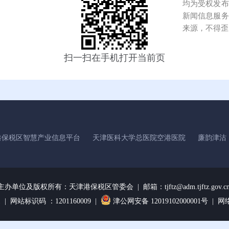
均为受权发布
新闻信息服务
来源，不得歪
扫一扫在手机打开当前页
港保税区智慧产业信息平台
天津医科大学总医院空港医院
廉韵津沽
主办单位及版权所有：
天津港保税区管委会 | 邮箱：tjftz@adm.tjftz.gov.c
1
| 网站标识码 ：1201160009 |
津公网安备 12019102000001号 |
网