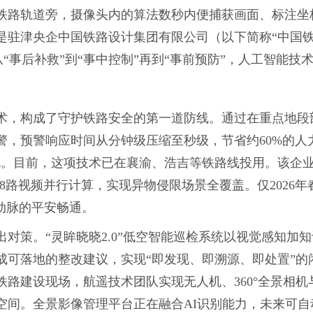
铁路轨道旁，摄像头内的算法数秒内便捕获画面、标注坐
驻津央企中国铁路设计集团有限公司（以下简称“中国铁
，从“事后补救”到“事中控制”再到“事前预防”，人工智能
术，构成了守护铁路安全的第一道防线。通过在重点地段
警，预警响应时间从分钟级压缩至秒级，节省约60%的人
说。目前，这项技术已在襄渝、浩吉等铁路线投用。该企业
48路视频并行计算，实现异物侵限场景全覆盖。仅2026年
动脉的平安畅通。
对策。“灵眸晓晓2.0”低空智能巡检系统以视觉感知加
成可落地的整改建议，实现“即发现、即溯源、即处置”的
路建设现场，航遥技术团队实现无人机、360°全景相机
空间。全景影像管理平台正在融合AI识别能力，未来可