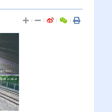
|
|
|
|