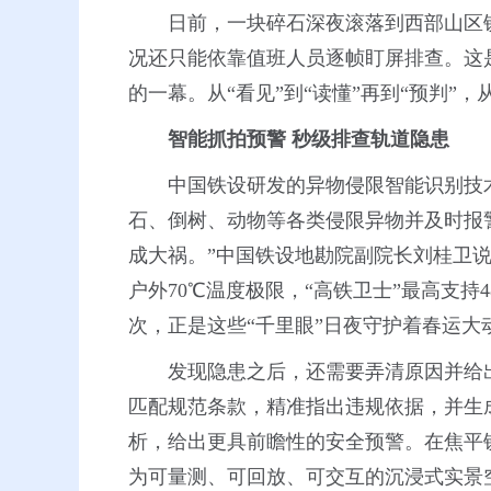
日前，一块碎石深夜滚落到西部山区
况还只能依靠值班人员逐帧盯屏排查。这是
的一幕。从“看见”到“读懂”再到“预判”
智能抓拍预警
秒级排查轨道隐患
中国铁设研发的异物侵限智能识别技
石、倒树、动物等各类侵限异物并及时报
成大祸。”中国铁设地勘院副院长刘桂卫
户外70℃温度极限，“高铁卫士”最高支持
次，正是这些“千里眼”日夜守护着春运大
发现隐患之后，还需要弄清原因并给出
匹配规范条款，精准指出违规依据，并生
析，给出更具前瞻性的安全预警。在焦平铁
为可量测、可回放、可交互的沉浸式实景