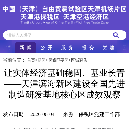
区 情
新 闻
公 开
服 务
投 资
党 建
互
当前位置：
>
>
>
首页
新闻
保税区要闻
区域聚焦
让实体经济基础稳固、基业长青
——天津滨海新区建设全国先进
制造研发基地核心区成效观察
发布日期：
2026-06-04
来源：保税区党建工作部