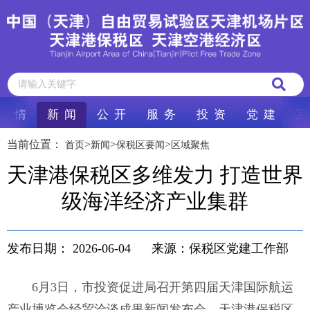
区 情
新 闻
公 开
服 务
投 资
党 建
互
当前位置：
>
>
>
首页
新闻
保税区要闻
区域聚焦
天津港保税区多维发力 打造世界
级海洋经济产业集群
发布日期：
2026-06-04
来源：保税区党建工作部
6月3日，市投资促进局召开第四届天津国际航运
产业博览会经贸洽谈成果新闻发布会。天津港保税区