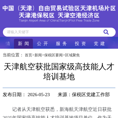
区 情
新 闻
公 开
服 务
投 资
党 建
互
当前位置：
>
>
>
首页
新闻
保税区要闻
区域聚焦
天津航空获批国家级高技能人才
培训基地
发布日期：
2026-05-23
来源：保税区党建工作部
记者从天津航空获悉，新海航天津航空近日获批
2025年国家级高技能人才培训基地项目单位。作为天