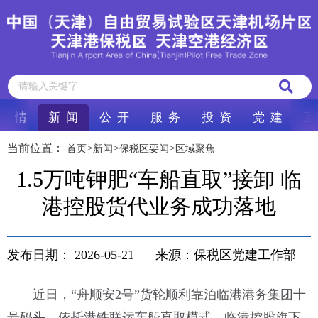
区 情
新 闻
公 开
服 务
投 资
党 建
互
当前位置：
>
>
>
首页
新闻
保税区要闻
区域聚焦
1.5万吨钾肥“车船直取”接卸 临
港控股货代业务成功落地
发布日期：
2026-05-21
来源：保税区党建工作部
近日，“舟顺安2号”货轮顺利靠泊临港港务集团十
号码头。依托港铁联运车船直取模式，临港控股旗下