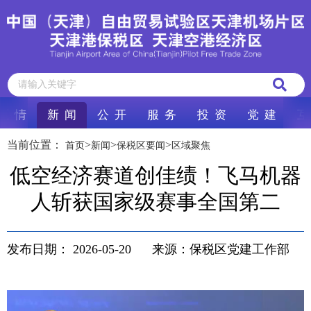
区 情
新 闻
公 开
服 务
投 资
党 建
互
当前位置：
>
>
>
首页
新闻
保税区要闻
区域聚焦
低空经济赛道创佳绩！飞马机器
人斩获国家级赛事全国第二
发布日期：
2026-05-20
来源：保税区党建工作部