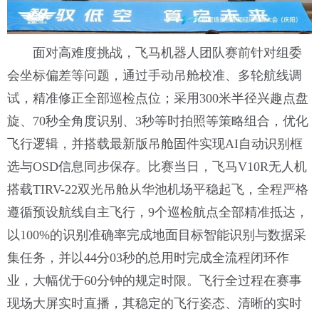
面对高难度挑战，飞马机器人团队赛前针对组委
会坐标偏差等问题，通过手动吊舱校准、多轮航线调
试，精准修正全部巡检点位；采用300米半径兴趣点盘
旋、70秒全角度识别、3秒等时拍照等策略组合，优化
飞行逻辑，并搭载最新版吊舱固件实现AI自动识别框
选与OSD信息同步保存。比赛当日，飞马V10R无人机
搭载TIRV-22双光吊舱从华池机场平稳起飞，全程严格
遵循预设航线自主飞行，9个巡检航点全部精准抵达，
以100%的识别准确率完成地面目标智能识别与数据采
集任务，并以44分03秒的总用时完成全流程闭环作
业，大幅优于60分钟的规定时限。飞行全过程在赛事
现场大屏实时直播，其稳定的飞行姿态、清晰的实时