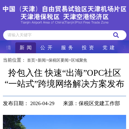
区 情
新 闻
公 开
服 务
投 资
党 建
互
当前位置：
>
>
>
首页
新闻
保税区要闻
区域聚焦
拎包入住 快速“出海”OPC社区
“一站式”跨境网络解决方案发布
发布日期：
2026-04-29
来源：保税区党建工作部