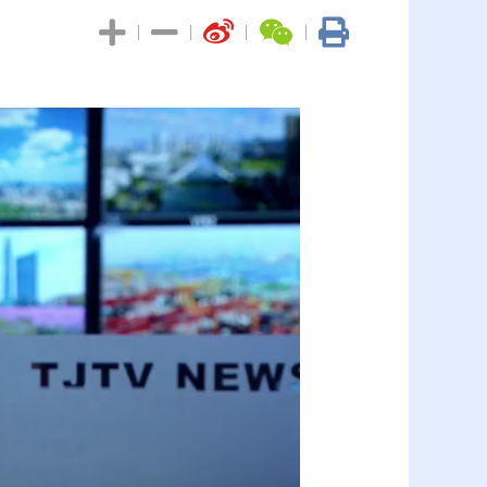
|
|
|
|