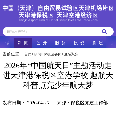
区 情
新 闻
公 开
服 务
投 资
党 建
互
当前位置：
>
>
>
首页
新闻
保税区要闻
区域聚焦
2026年“中国航天日”主题活动走
进天津港保税区空港学校 趣航天
科普点亮少年航天梦
发布日期：
2026-04-25
来源：保税区党建工作部