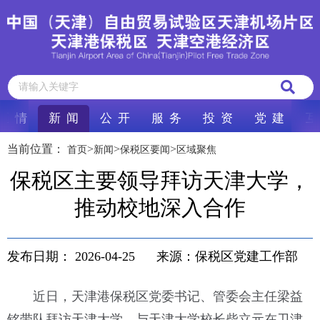
区 情
新 闻
公 开
服 务
投 资
党 建
互
当前位置：
>
>
>
首页
新闻
保税区要闻
区域聚焦
保税区主要领导拜访天津大学，
推动校地深入合作
发布日期：
2026-04-25
来源：保税区党建工作部
近日，天津港保税区党委书记、管委会主任梁益
铭带队拜访天津大学，与天津大学校长柴立元在卫津