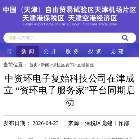
区 情
新 闻
公 开
服 务
投 资
党 建
互
当前位置：
>
>
>
首页
新闻
保税区要闻
区域聚焦
中资环电子复始科技公司在津成
立 “资环电子服务家”平台同期启
动
发布日期：
2026-04-23
来源：保税区党建工作部