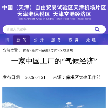
区 情
新 闻
公 开
服 务
投 资
党 建
互
当前位置：
>
>
>
首页
新闻
保税区要闻
区域聚焦
一家中国工厂的“气候经济”
发布日期：
2026-04-21
来源：保税区党建工作部