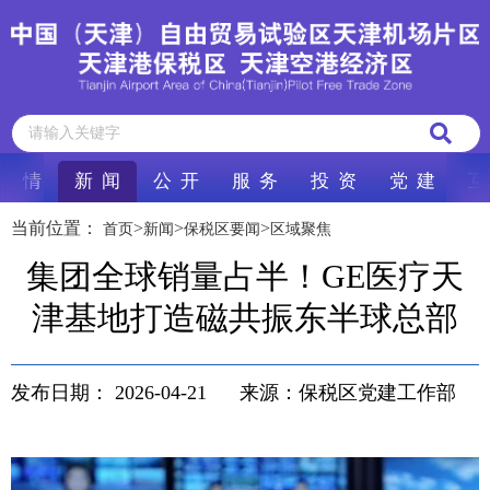
区 情
新 闻
公 开
服 务
投 资
党 建
互
当前位置：
>
>
>
首页
新闻
保税区要闻
区域聚焦
集团全球销量占半！GE医疗天
津基地打造磁共振东半球总部
发布日期：
2026-04-21
来源：保税区党建工作部