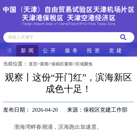
区 情
新 闻
公 开
服 务
投 资
党 建
互
当前位置：
>
>
>
首页
新闻
保税区要闻
区域聚焦
观察丨这份“开门红”，滨海新区
成色十足！
发布日期：
2026-04-20
来源：保税区党建工作部
渤海湾畔春潮涌，滨海跑出加速度。